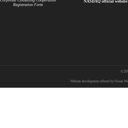
Corporate Consulting Cooperation
NASDAQ
official website
Registration Form
©20
W
ebsite development
offered by Ocean W