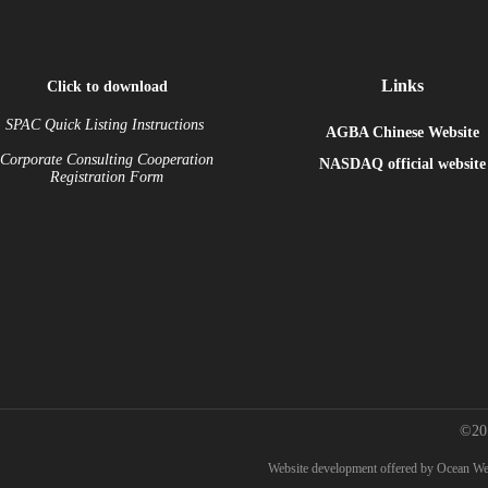
Links
Click to download
SPAC Quick Listing Instructions
AGBA Chinese Website
Corporate Consulting Cooperation
NASDAQ
official website
Registration Form
©20
W
ebsite development
offered by Ocean W