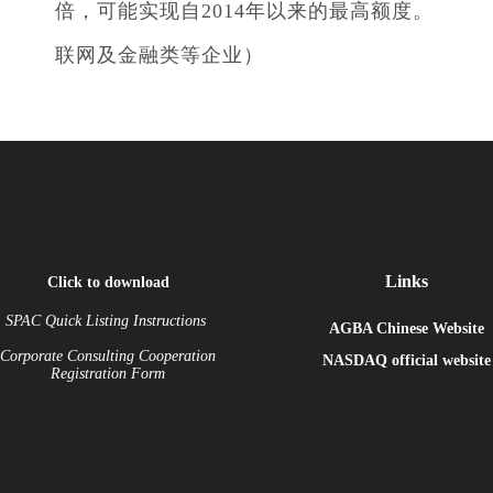
倍，可能实现自2014年以来的最高额度。
联网及金融类等企业）
Links
Click to download
SPAC Quick Listing Instructions
AGBA Chinese Website
Corporate Consulting Cooperation
NASDAQ
official website
Registration Form